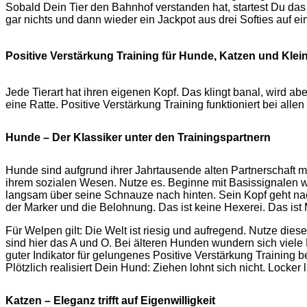
Sobald Dein Tier den Bahnhof verstanden hat, startest Du das 
gar nichts und dann wieder ein Jackpot aus drei Softies auf e
Positive Verstärkung Training für Hunde, Katzen und Klein
Jede Tierart hat ihren eigenen Kopf. Das klingt banal, wird ab
eine Ratte. Positive Verstärkung Training funktioniert bei all
Hunde – Der Klassiker unter den Trainingspartnern
Hunde sind aufgrund ihrer Jahrtausende alten Partnerschaft mit
ihrem sozialen Wesen. Nutze es. Beginne mit Basissignalen wie
langsam über seine Schnauze nach hinten. Sein Kopf geht nac
der Marker und die Belohnung. Das ist keine Hexerei. Das ist
Für Welpen gilt: Die Welt ist riesig und aufregend. Nutze die
sind hier das A und O. Bei älteren Hunden wundern sich viele Ha
guter Indikator für gelungenes Positive Verstärkung Training 
Plötzlich realisiert Dein Hund: Ziehen lohnt sich nicht. Locke
Katzen – Eleganz trifft auf Eigenwilligkeit