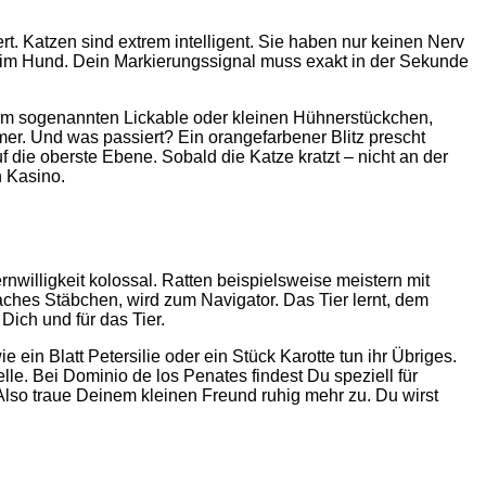
rt. Katzen sind extrem intelligent. Sie haben nur keinen Nerv
beim Hund. Dein Markierungssignal muss exakt in der Sekunde
inem sogenannten Lickable oder kleinen Hühnerstückchen,
mer. Und was passiert? Ein orangefarbener Blitz prescht
 die oberste Ebene. Sobald die Katze kratzt – nicht an der
n Kasino.
willigkeit kolossal. Ratten beispielsweise meistern mit
faches Stäbchen, wird zum Navigator. Das Tier lernt, dem
Dich und für das Tier.
ein Blatt Petersilie oder ein Stück Karotte tun ihr Übriges.
elle. Bei Dominio de los Penates findest Du speziell für
 Also traue Deinem kleinen Freund ruhig mehr zu. Du wirst