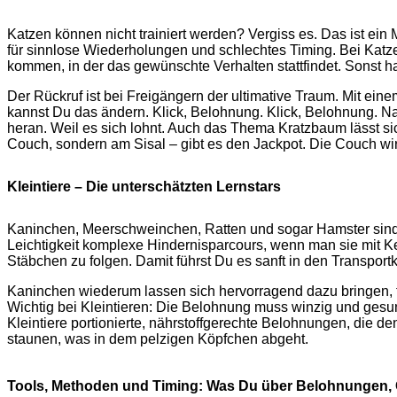
Katzen können nicht trainiert werden? Vergiss es. Das ist ein
für sinnlose Wiederholungen und schlechtes Timing. Bei Katz
kommen, in der das gewünschte Verhalten stattfindet. Sonst h
Der Rückruf ist bei Freigängern der ultimative Traum. Mit e
kannst Du das ändern. Klick, Belohnung. Klick, Belohnung. Nac
heran. Weil es sich lohnt. Auch das Thema Kratzbaum lässt sic
Couch, sondern am Sisal – gibt es den Jackpot. Die Couch wi
Kleintiere – Die unterschätzten Lernstars
Kaninchen, Meerschweinchen, Ratten und sogar Hamster sind wa
Leichtigkeit komplexe Hindernisparcours, wenn man sie mit Ker
Stäbchen zu folgen. Damit führst Du es sanft in den Transportk
Kaninchen wiederum lassen sich hervorragend dazu bringen, fre
Wichtig bei Kleintieren: Die Belohnung muss winzig und gesund 
Kleintiere portionierte, nährstoffgerechte Belohnungen, die d
staunen, was in dem pelzigen Köpfchen abgeht.
Tools, Methoden und Timing: Was Du über Belohnungen, 