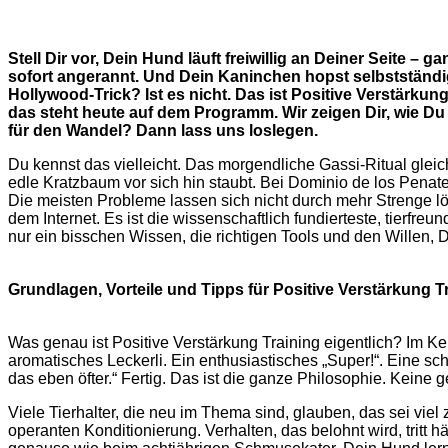
Stell Dir vor, Dein Hund läuft freiwillig an Deiner Seite
sofort angerannt. Und Dein Kaninchen hopst selbstständig
Hollywood-Trick? Ist es nicht. Das ist Positive Verstärku
das steht heute auf dem Programm. Wir zeigen Dir, wie Du d
für den Wandel? Dann lass uns loslegen.
Du kennst das vielleicht. Das morgendliche Gassi-Ritual glei
edle Kratzbaum vor sich hin staubt. Bei Dominio de los Penate
Die meisten Probleme lassen sich nicht durch mehr Strenge lös
dem Internet. Es ist die wissenschaftlich fundierteste, tierfr
nur ein bisschen Wissen, die richtigen Tools und den Willen, D
Grundlagen, Vorteile und Tipps für Positive Verstärkung T
Was genau ist Positive Verstärkung Training eigentlich? Im Ker
aromatisches Leckerli. Ein enthusiastisches „Super!“. Eine sc
das eben öfter.“ Fertig. Das ist die ganze Philosophie. Kei
Viele Tierhalter, die neu im Thema sind, glauben, das sei viel 
operanten Konditionierung. Verhalten, das belohnt wird, tritt