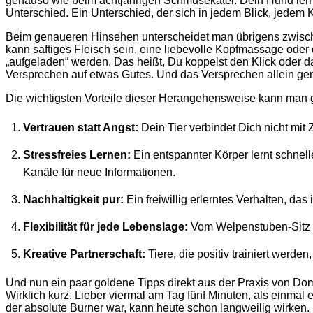
genauso wie beim achtjährigen Schmusekater. Dein Hund lernt n
Unterschied. Ein Unterschied, der sich in jedem Blick, jede
Beim genaueren Hinsehen unterscheidet man übrigens zwischen
kann saftiges Fleisch sein, eine liebevolle Kopfmassage oder 
„aufgeladen“ werden. Das heißt, Du koppelst den Klick oder d
Versprechen auf etwas Gutes. Und das Versprechen allein gen
Die wichtigsten Vorteile dieser Herangehensweise kann man g
Vertrauen statt Angst:
Dein Tier verbindet Dich nicht mit
Stressfreies Lernen:
Ein entspannter Körper lernt schnell
Kanäle für neue Informationen.
Nachhaltigkeit pur:
Ein freiwillig erlerntes Verhalten, das 
Flexibilität für jede Lebenslage:
Vom Welpenstuben-Sitz bi
Kreative Partnerschaft:
Tiere, die positiv trainiert werde
Und nun ein paar goldene Tipps direkt aus der Praxis von Dom
Wirklich kurz. Lieber viermal am Tag fünf Minuten, als einma
der absolute Burner war, kann heute schon langweilig wirken. 