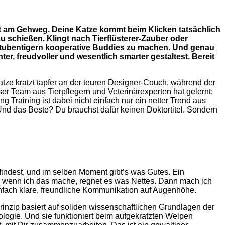
rust am Gehweg. Deine Katze kommt beim Klicken tatsächlich
u schießen. Klingt nach Tierflüsterer-Zauber oder
en Stubentigern kooperative Buddies zu machen. Und genau
er, freudvoller und wesentlich smarter gestaltest. Bereit
tze kratzt tapfer an der teuren Designer-Couch, während der
ser Team aus Tierpflegern und Veterinärexperten hat gelernt:
Training ist dabei nicht einfach nur ein netter Trend aus
. Und das Beste? Du brauchst dafür keinen Doktortitel. Sondern
l findest, und im selben Moment gibt’s was Gutes. Ein
ha, wenn ich das mache, regnet es was Nettes. Dann mach ich
nfach klare, freundliche Kommunikation auf Augenhöhe.
 Prinzip basiert auf soliden wissenschaftlichen Grundlagen der
hologie. Und sie funktioniert beim aufgekratzten Welpen