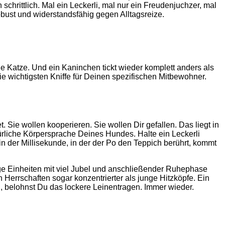
hrittlich. Mal ein Leckerli, mal nur ein Freudenjuchzer, mal
obust und widerstandsfähig gegen Alltagsreize.
ine Katze. Und ein Kaninchen tickt wieder komplett anders als
die wichtigsten Kniffe für Deinen spezifischen Mitbewohner.
 Sie wollen kooperieren. Sie wollen Dir gefallen. Das liegt in
atürliche Körpersprache Deines Hundes. Halte ein Leckerli
der Millisekunde, in der der Po den Teppich berührt, kommt
udige Einheiten mit viel Jubel und anschließender Ruhephase
n Herrschaften sogar konzentrierter als junge Hitzköpfe. Ein
en, belohnst Du das lockere Leinentragen. Immer wieder.