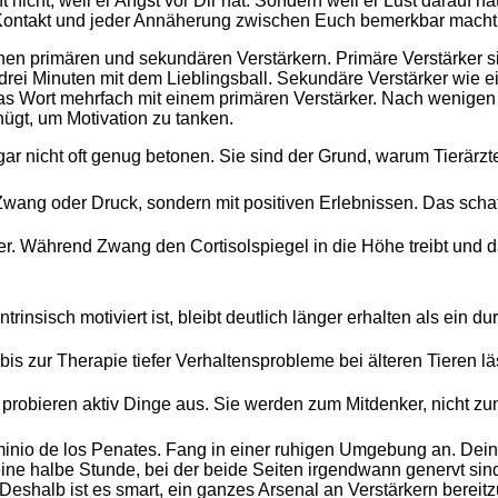
icht, weil er Angst vor Dir hat. Sondern weil er Lust darauf ha
m Kontakt und jeder Annäherung zwischen Euch bemerkbar macht
 primären und sekundären Verstärkern. Primäre Verstärker sind
drei Minuten mit dem Lieblingsball. Sekundäre Verstärker wie e
as Wort mehrfach mit einem primären Verstärker. Nach wenigen 
ügt, um Motivation zu tanken.
ar nicht oft genug betonen. Sie sind der Grund, warum Tierärz
 Zwang oder Druck, sondern mit positiven Erlebnissen. Das schaf
er. Während Zwang den Cortisolspiegel in die Höhe treibt und das
intrinsisch motiviert ist, bleibt deutlich länger erhalten als ein 
s zur Therapie tiefer Verhaltensprobleme bei älteren Tieren läs
n, probieren aktiv Dinge aus. Sie werden zum Mitdenker, nicht z
inio de los Penates. Fang in einer ruhigen Umgebung an. Dein W
l eine halbe Stunde, bei der beide Seiten irgendwann genervt 
Deshalb ist es smart, ein ganzes Arsenal an Verstärkern bereit