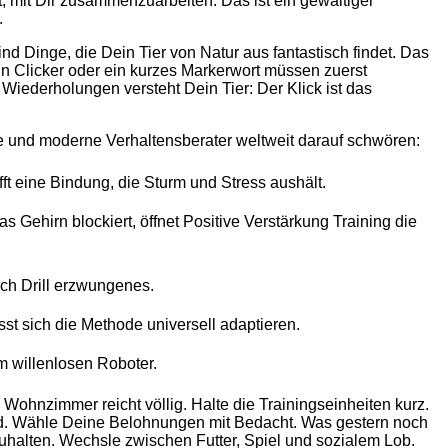
t, mit Dir zusammenzuarbeiten. Das ist ein gewaltiger
.
 Dinge, die Dein Tier von Natur aus fantastisch findet. Das
in Clicker oder ein kurzes Markerwort müssen zuerst
Wiederholungen versteht Dein Tier: Der Klick ist das
te und moderne Verhaltensberater weltweit darauf schwören:
ft eine Bindung, die Sturm und Stress aushält.
 Gehirn blockiert, öffnet Positive Verstärkung Training die
durch Drill erzwungenes.
st sich die Methode universell adaptieren.
um willenlosen Roboter.
ohnzimmer reicht völlig. Halte die Trainingseinheiten kurz.
sind. Wähle Deine Belohnungen mit Bedacht. Was gestern noch
zuhalten. Wechsle zwischen Futter, Spiel und sozialem Lob.