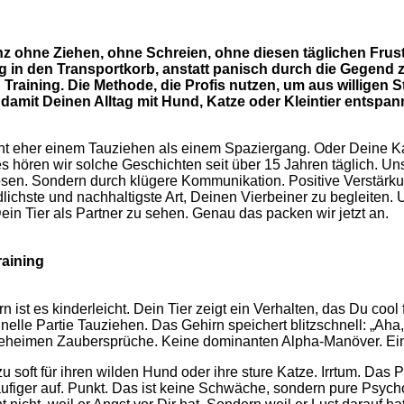
 – ganz ohne Ziehen, ohne Schreien, ohne diesen täglichen F
 in den Transportkorb, anstatt panisch durch die Gegend z
ng Training. Die Methode, die Profis nutzen, um aus willig
amit Deinen Alltag mit Hund, Katze oder Kleintier entspannt
cht eher einem Tauziehen als einem Spaziergang. Oder Deine Ka
s hören wir solche Geschichten seit über 15 Jahren täglich. Un
en. Sondern durch klügere Kommunikation. Positive Verstärkung 
eundlichste und nachhaltigste Art, Deinen Vierbeiner zu begleiten
ein Tier als Partner zu sehen. Genau das packen wir jetzt an.
raining
n ist es kinderleicht. Dein Tier zeigt ein Verhalten, das Du coo
hnelle Partie Tauziehen. Das Gehirn speichert blitzschnell: „A
ne geheimen Zaubersprüche. Keine dominanten Alpha-Manöver. Ei
zu soft für ihren wilden Hund oder ihre sture Katze. Irrtum. Das
 häufiger auf. Punkt. Das ist keine Schwäche, sondern pure Psyc