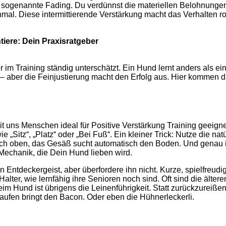
sogenannte Fading. Du verdünnst die materiellen Belohnungen sc
inmal. Diese intermittierende Verstärkung macht das Verhalten r
tiere: Dein Praxisratgeber
er im Training ständig unterschätzt. Ein Hund lernt anders als e
en – aber die Feinjustierung macht den Erfolg aus. Hier kommen 
 uns Menschen ideal für Positive Verstärkung Training geeignet.
 „Sitz“, „Platz“ oder „Bei Fuß“. Ein kleiner Trick: Nutze die n
h oben, das Gesäß sucht automatisch den Boden. Und genau in 
 Mechanik, die Dein Hund lieben wird.
sen Entdeckergeist, aber überfordere ihn nicht. Kurze, spielfre
lter, wie lernfähig ihre Senioren noch sind. Oft sind die ältere
beim Hund ist übrigens die Leinenführigkeit. Statt zurückzureiß
r laufen bringt den Bacon. Oder eben die Hühnerleckerli.