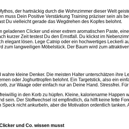
 Mythos, der hartnäckig durch die Wohnzimmer dieser Welt geiste
en muss Dein Positive Verstärkung Training präziser sein als 
ast Du vielleicht gerade das Wegdrehen des Kopfes belohnt.
inem geladenen Clicker und einer extrem aromatischen Paste, e
h kurzer Zeit testest Du den Ernstfall. Du klickst im Nebenzim
h elegant lösen. Lege Catnip oder ein hochwertiges Leckerli auf
rd zum langweiligen Möbelstück. Der Baum wird zum attraktive
hre kleine Denker. Die meisten Halter unterschätzen ihre Lern
nen oder Joghurttropfen belohnt. Ein Targetstick, also ein ein
orb, zur Waage oder einfach nur an Deine Hand. Stressfrei. Für 
iwillig in den Korb zu hüpfen. Kleine, kalorienarme Happen wie 
sein. Der Stoffwechsel ist empfindlich, da hilft keine fette For
en Speck nicht ankurbeln, aber die Motivation ordentlich tanken.
Clicker und Co. wissen musst