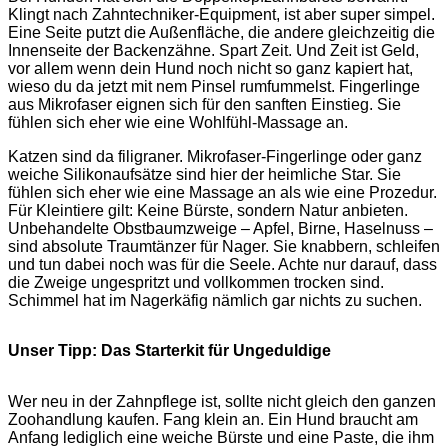
Klingt nach Zahntechniker-Equipment, ist aber super simpel.
Eine Seite putzt die Außenfläche, die andere gleichzeitig die
Innenseite der Backenzähne. Spart Zeit. Und Zeit ist Geld,
vor allem wenn dein Hund noch nicht so ganz kapiert hat,
wieso du da jetzt mit nem Pinsel rumfummelst. Fingerlinge
aus Mikrofaser eignen sich für den sanften Einstieg. Sie
fühlen sich eher wie eine Wohlfühl-Massage an.
Katzen sind da filigraner. Mikrofaser-Fingerlinge oder ganz
weiche Silikonaufsätze sind hier der heimliche Star. Sie
fühlen sich eher wie eine Massage an als wie eine Prozedur.
Für Kleintiere gilt: Keine Bürste, sondern Natur anbieten.
Unbehandelte Obstbaumzweige – Apfel, Birne, Haselnuss –
sind absolute Traumtänzer für Nager. Sie knabbern, schleifen
und tun dabei noch was für die Seele. Achte nur darauf, dass
die Zweige ungespritzt und vollkommen trocken sind.
Schimmel hat im Nagerkäfig nämlich gar nichts zu suchen.
Unser Tipp: Das Starterkit für Ungeduldige
Wer neu in der Zahnpflege ist, sollte nicht gleich den ganzen
Zoohandlung kaufen. Fang klein an. Ein Hund braucht am
Anfang lediglich eine weiche Bürste und eine Paste, die ihm