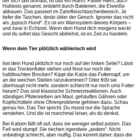
der dich fast umhaut, ist das ein Alarm. Fauler Atem, auch
Halitosis genannt, entsteht durch Bakterien, die Eiweiße
abbauen. Das passiert im Zahnfleischtaschenbereich. Je
tiefer die Taschen, desto übler der Geruch. Ignorier das nicht
als „typisch Hund“. Es ist ein Warnsystem deines Körpers –
und zwar in Echtzeit. Wenn dein Hund dich morgens weckt
und du sofort das Gesicht abdrehst, ist es Zeit zu handeln.
Wenn dein Tier plötzlich wählerisch wird
Isst dein Hund plötzlich nur noch auf der linken Seite? Lässt
er das Trockenfutter stehen und frisst nur noch die
halbfeuchten Brocken? Kippt die Katze das Futternapf, um
an die weichen Stellen ranzukommen? Oder frißt sie
überhaupt nicht mehr, sondern schleicht nur noch ums Futter
herum? Das sind klassische Schmerzreaktionen. Auch
ständiges Pfotenreiben am Maul, gehäuftes Gähnen oder
Kopfschütteln ohne Ohrenprobleme gehören dazu. Schau
genau hin. Das Tier spricht. Du musst nur die Sprache
verstehen. Und die ist manchmal leiser, als du denkst.
Bei Katzen fällt oft auf, dass sie weniger selbst putzen. Das
Fell wird stumpf. Sie riechen irgendwie „anders“. Nicht
unbedingt schlecht, aber muffig. Das kommt daher, dass die