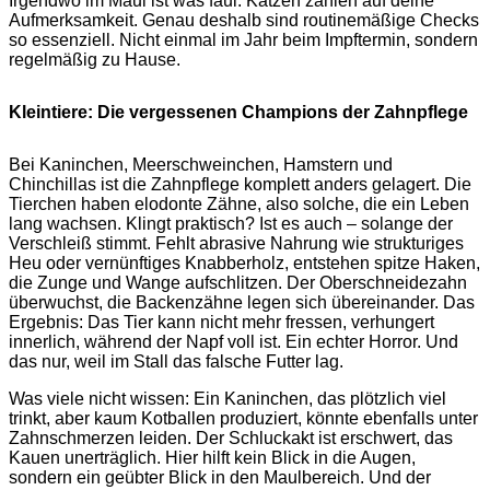
Irgendwo im Maul ist was faul. Katzen zählen auf deine
Aufmerksamkeit. Genau deshalb sind routinemäßige Checks
so essenziell. Nicht einmal im Jahr beim Impftermin, sondern
regelmäßig zu Hause.
Kleintiere: Die vergessenen Champions der Zahnpflege
Bei Kaninchen, Meerschweinchen, Hamstern und
Chinchillas ist die Zahnpflege komplett anders gelagert. Die
Tierchen haben elodonte Zähne, also solche, die ein Leben
lang wachsen. Klingt praktisch? Ist es auch – solange der
Verschleiß stimmt. Fehlt abrasive Nahrung wie strukturiges
Heu oder vernünftiges Knabberholz, entstehen spitze Haken,
die Zunge und Wange aufschlitzen. Der Oberschneidezahn
überwuchst, die Backenzähne legen sich übereinander. Das
Ergebnis: Das Tier kann nicht mehr fressen, verhungert
innerlich, während der Napf voll ist. Ein echter Horror. Und
das nur, weil im Stall das falsche Futter lag.
Was viele nicht wissen: Ein Kaninchen, das plötzlich viel
trinkt, aber kaum Kotballen produziert, könnte ebenfalls unter
Zahnschmerzen leiden. Der Schluckakt ist erschwert, das
Kauen unerträglich. Hier hilft kein Blick in die Augen,
sondern ein geübter Blick in den Maulbereich. Und der