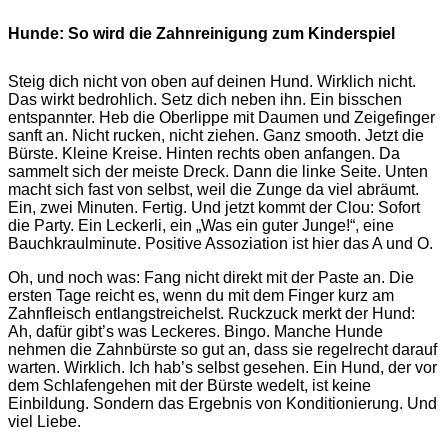
Hunde: So wird die Zahnreinigung zum Kinderspiel
Steig dich nicht von oben auf deinen Hund. Wirklich nicht.
Das wirkt bedrohlich. Setz dich neben ihn. Ein bisschen
entspannter. Heb die Oberlippe mit Daumen und Zeigefinger
sanft an. Nicht rucken, nicht ziehen. Ganz smooth. Jetzt die
Bürste. Kleine Kreise. Hinten rechts oben anfangen. Da
sammelt sich der meiste Dreck. Dann die linke Seite. Unten
macht sich fast von selbst, weil die Zunge da viel abräumt.
Ein, zwei Minuten. Fertig. Und jetzt kommt der Clou: Sofort
die Party. Ein Leckerli, ein „Was ein guter Junge!“, eine
Bauchkraulminute. Positive Assoziation ist hier das A und O.
Oh, und noch was: Fang nicht direkt mit der Paste an. Die
ersten Tage reicht es, wenn du mit dem Finger kurz am
Zahnfleisch entlangstreichelst. Ruckzuck merkt der Hund:
Ah, dafür gibt’s was Leckeres. Bingo. Manche Hunde
nehmen die Zahnbürste so gut an, dass sie regelrecht darauf
warten. Wirklich. Ich hab’s selbst gesehen. Ein Hund, der vor
dem Schlafengehen mit der Bürste wedelt, ist keine
Einbildung. Sondern das Ergebnis von Konditionierung. Und
viel Liebe.