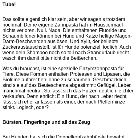
Tube!
Das sollte eigentlich klar sein, aber wir sagen’s trotzdem
nochmal: Deine eigene Zahnpasta hat im Haustiermaul
nichts verloren. Null. Nada. Die enthaltenen Fluoride und
Schaumbildner können bei Hund und Katze heftige Magen-
Darm-Beschwerden auslösen. Und Xylit, der beliebte
Zuckeraustauschstoff, ist für Hunde potenziell tödlich. Auch
wenn dein Shampoo noch so toll nach Strandurlaub riecht –
wasch ihm damit bitte nicht die Beißerchen.
Was du brauchst, ist eine spezielle Enzymzahnpasta für
Tiere. Diese Formen enthalten Proteasen und Lipasen, die
Biofilme aufbrechen, ohne zu schäumen. Geschmacklich
sind sie auf das Beuteschema abgestimmt: Geflügel, Leber,
manchmal neutral. So lässt sich das Putzen deutlich leichter
verkaufen. Denn ehrlich: Ein Hund, der nach Leber riecht,
lässt sich eher anfassen als einer, der nach Pfefferminze
stinkt. Logisch, oder?
Bürsten, Fingerlinge und all das Zeug
Bei Hunden hat sich die Doppelkopfzahnbürste bewährt.