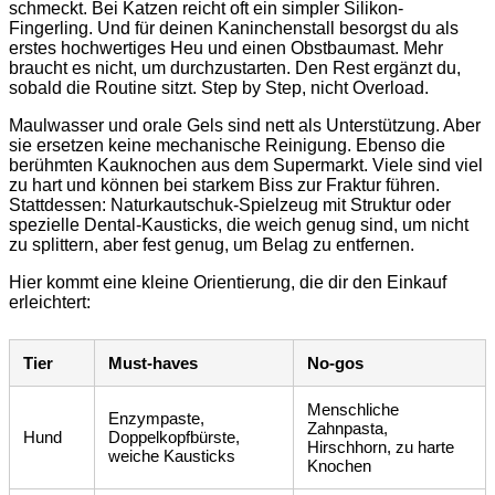
schmeckt. Bei Katzen reicht oft ein simpler Silikon-
Fingerling. Und für deinen Kaninchenstall besorgst du als
erstes hochwertiges Heu und einen Obstbaumast. Mehr
braucht es nicht, um durchzustarten. Den Rest ergänzt du,
sobald die Routine sitzt. Step by Step, nicht Overload.
Maulwasser und orale Gels sind nett als Unterstützung. Aber
sie ersetzen keine mechanische Reinigung. Ebenso die
berühmten Kauknochen aus dem Supermarkt. Viele sind viel
zu hart und können bei starkem Biss zur Fraktur führen.
Stattdessen: Naturkautschuk-Spielzeug mit Struktur oder
spezielle Dental-Kausticks, die weich genug sind, um nicht
zu splittern, aber fest genug, um Belag zu entfernen.
Hier kommt eine kleine Orientierung, die dir den Einkauf
erleichtert:
Tier
Must-haves
No-gos
Menschliche
Enzympaste,
Zahnpasta,
Hund
Doppelkopfbürste,
Hirschhorn, zu harte
weiche Kausticks
Knochen