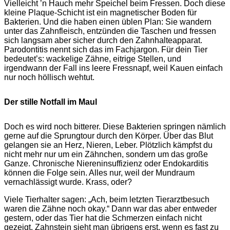
Vielleicht ’n Hauch mehr Speichel beim Fressen. Doch diese
kleine Plaque-Schicht ist ein magnetischer Boden für
Bakterien. Und die haben einen üblen Plan: Sie wandern
unter das Zahnfleisch, entzünden die Taschen und fressen
sich langsam aber sicher durch den Zahnhalteapparat.
Parodontitis nennt sich das im Fachjargon. Für dein Tier
bedeutet’s: wackelige Zähne, eitrige Stellen, und
irgendwann der Fall ins leere Fressnapf, weil Kauen einfach
nur noch höllisch wehtut.
Der stille Notfall im Maul
Doch es wird noch bitterer. Diese Bakterien springen nämlich
gerne auf die Sprungtour durch den Körper. Über das Blut
gelangen sie an Herz, Nieren, Leber. Plötzlich kämpfst du
nicht mehr nur um ein Zähnchen, sondern um das große
Ganze. Chronische Niereninsuffizienz oder Endokarditis
können die Folge sein. Alles nur, weil der Mundraum
vernachlässigt wurde. Krass, oder?
Viele Tierhalter sagen: „Ach, beim letzten Tierarztbesuch
waren die Zähne noch okay.“ Dann war das aber entweder
gestern, oder das Tier hat die Schmerzen einfach nicht
gezeigt. Zahnstein sieht man übrigens erst, wenn es fast zu