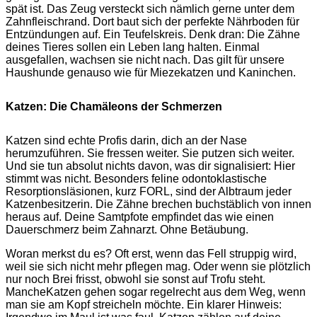
spät ist. Das Zeug versteckt sich nämlich gerne unter dem
Zahnfleischrand. Dort baut sich der perfekte Nährboden für
Entzündungen auf. Ein Teufelskreis. Denk dran: Die Zähne
deines Tieres sollen ein Leben lang halten. Einmal
ausgefallen, wachsen sie nicht nach. Das gilt für unsere
Haushunde genauso wie für Miezekatzen und Kaninchen.
Katzen: Die Chamäleons der Schmerzen
Katzen sind echte Profis darin, dich an der Nase
herumzuführen. Sie fressen weiter. Sie putzen sich weiter.
Und sie tun absolut nichts davon, was dir signalisiert: Hier
stimmt was nicht. Besonders feline odontoklastische
Resorptionsläsionen, kurz FORL, sind der Albtraum jeder
Katzenbesitzerin. Die Zähne brechen buchstäblich von innen
heraus auf. Deine Samtpfote empfindet das wie einen
Dauerschmerz beim Zahnarzt. Ohne Betäubung.
Woran merkst du es? Oft erst, wenn das Fell struppig wird,
weil sie sich nicht mehr pflegen mag. Oder wenn sie plötzlich
nur noch Brei frisst, obwohl sie sonst auf Trofu steht.
MancheKatzen gehen sogar regelrecht aus dem Weg, wenn
man sie am Kopf streicheln möchte. Ein klarer Hinweis: