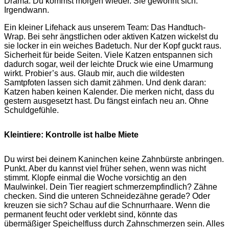
Drama. Du kommst morgen wieder. Sie gewöhnt sich.
Irgendwann.
Ein kleiner Lifehack aus unserem Team: Das Handtuch-
Wrap. Bei sehr ängstlichen oder aktiven Katzen wickelst du
sie locker in ein weiches Badetuch. Nur der Kopf guckt raus.
Sicherheit für beide Seiten. Viele Katzen entspannen sich
dadurch sogar, weil der leichte Druck wie eine Umarmung
wirkt. Probier’s aus. Glaub mir, auch die wildesten
Samtpfoten lassen sich damit zähmen. Und denk daran:
Katzen haben keinen Kalender. Die merken nicht, dass du
gestern ausgesetzt hast. Du fängst einfach neu an. Ohne
Schuldgefühle.
Kleintiere: Kontrolle ist halbe Miete
Du wirst bei deinem Kaninchen keine Zahnbürste anbringen.
Punkt. Aber du kannst viel früher sehen, wenn was nicht
stimmt. Klopfe einmal die Woche vorsichtig an den
Maulwinkel. Dein Tier reagiert schmerzempfindlich? Zähne
checken. Sind die unteren Schneidezähne gerade? Oder
kreuzen sie sich? Schau auf die Schnurrhaare. Wenn die
permanent feucht oder verklebt sind, könnte das
übermäßiger Speichelfluss durch Zahnschmerzen sein. Alles