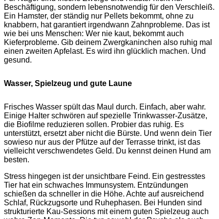
Beschäftigung, sondern lebensnotwendig für den Verschleiß.
Ein Hamster, der ständig nur Pellets bekommt, ohne zu
knabbern, hat garantiert irgendwann Zahnprobleme. Das ist
wie bei uns Menschen: Wer nie kaut, bekommt auch
Kieferprobleme. Gib deinem Zwergkaninchen also ruhig mal
einen zweiten Apfelast. Es wird ihn glücklich machen. Und
gesund.
Wasser, Spielzeug und gute Laune
Frisches Wasser spült das Maul durch. Einfach, aber wahr.
Einige Halter schwören auf spezielle Trinkwasser-Zusätze,
die Biofilme reduzieren sollen. Probier das ruhig. Es
unterstützt, ersetzt aber nicht die Bürste. Und wenn dein Tier
sowieso nur aus der Pfütze auf der Terrasse trinkt, ist das
vielleicht verschwendetes Geld. Du kennst deinen Hund am
besten.
Stress hingegen ist der unsichtbare Feind. Ein gestresstes
Tier hat ein schwaches Immunsystem. Entzündungen
schießen da schneller in die Höhe. Achte auf ausreichend
Schlaf, Rückzugsorte und Ruhephasen. Bei Hunden sind
strukturierte Kau-Sessions mit einem guten Spielzeug auch