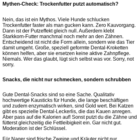
Mythen-Check: Trockenfutter putzt automatisch?
Nein, das ist ein Mythos. Viele Hunde schlucken
Trockenfutter faster als man gucken kann. Zero Kauvorgang.
Dann ist der Putzeffekt gleich null. Außerdem klebt
Starkkorn-Futter manchmal noch mehr an den Zähnen.
Entscheidend ist nicht die Form allein, sondern wie das Tier
damit umgeht. Große, speziell geformte Dental-Kroketten
können helfen, aber sie ersetzen keine aktive Zahnpflege.
Niemals. Wer das glaubt, lügt sich selbst was vor. Sorry, not
sorry.
Snacks, die nicht nur schmecken, sondern schrubben
Gute Dental-Snacks sind so eine Sache. Qualitativ
hochwertige Kausticks für Hunde, die lange beschäftigen
und zudem enzymatisch wirken, sind Gold wert. Bei Katzen
gibt es spezielle Dental-Leckerlis, die das Kauen anregen.
Aber pass auf die Kalorien auf! Sonst putzt du die Zähne und
fütterst gleichzeitig die Fettleibigkeit ein. Gar nicht gut.
Moderation ist der Schlüssel.
Für Nager sind frische Zweige und Kräuter nicht nur